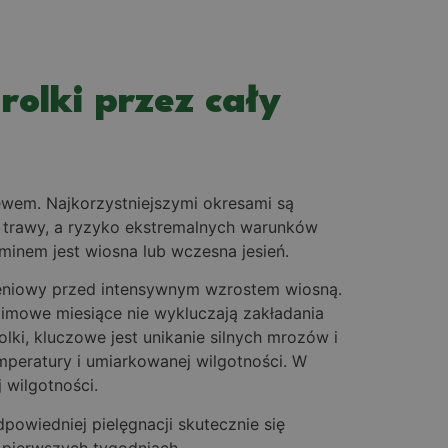
olki przez cały
ewem. Najkorzystniejszymi okresami są
ię trawy, a ryzyko ekstremalnych warunków
rminem jest wiosna lub wczesna jesień.
zeniowy przed intensywnym wzrostem wiosną.
imowe miesiące nie wykluczają zakładania
olki, kluczowe jest unikanie silnych mrozów i
mperatury i umiarkowanej wilgotności. W
 wilgotności.
owiedniej pielęgnacji skutecznie się
 pierwszych tygodniach.