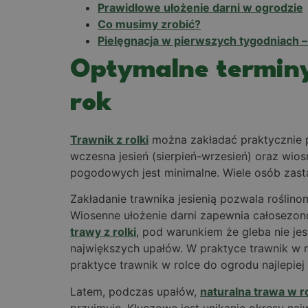
Prawidłowe ułożenie darni w ogrodzie
Co musimy zrobić?
Pielęgnacja w pierwszych tygodniach –
Optymalne terminy 
rok
Trawnik z rolki
można zakładać praktycznie p
wczesna jesień (sierpień-wrzesień) oraz wio
pogodowych jest minimalne. Wiele osób zastan
Zakładanie trawnika jesienią pozwala rośli
Wiosenne ułożenie darni zapewnia całosezon
trawy z rolki
, pod warunkiem że gleba nie jest
największych upałów. W praktyce trawnik w r
praktyce trawnik w rolce do ogrodu najlepiej
Latem, podczas upałów,
naturalna trawa w r
przyjmuje. Kluczowe jest unikanie okresu na