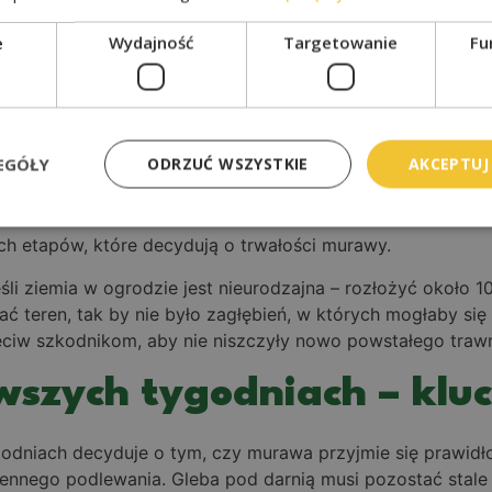
 powinna być dociskana do podłoża wałem, aby korzenie mi
cherzyki powietrza i zapewnia dobry kontakt korzeni z g
e
Wydajność
Targetowanie
Fu
ię. Woda powinna przeniknąć przez całą grubość darni i 
a lekko unieść brzeg, by sprawdzić, czy przesiąkła przeze
ępnym co dwa-trzy dni. Darń powinna zakorzenić się w no
cno trzyma się w ziemi). Od tego czasu można zacząć norm
EGÓŁY
ODRZUĆ WSZYSTKIE
AKCEPTUJ
ch etapów, które decydują o trwałości murawy.
eśli ziemia w ogrodzie jest nieurodzajna – rozłożyć około
ać teren, tak by nie było zagłębień, w których mogłaby s
eciw szkodnikom, aby nie niszczyły nowo powstałego trawn
wszych tygodniach – klu
ygodniach decyduje o tym, czy murawa przyjmie się prawid
nnego podlewania. Gleba pod darnią musi pozostać stale w