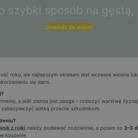
 to szybki sposób na gęstą,
Dowiedz się więcej
ść roku, ale najlepszym okresem jest wczesna wiosna lub
orzenieniu się darni.
i?
ienie, a jeśli ziemia jest uboga – rozłożyć warstwę żyznej
 zabezpieczyć siatką przeciw szkodnikom.
ożeniu?
wnik z rolki
należy podlewać codziennie, a potem co
2–3 d
e koszenie.