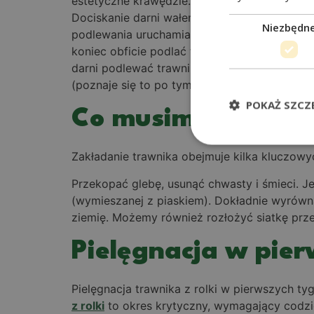
estetyczne krawędzie. Gotowa trawa w rolce
Dociskanie darni wałem do podłoża usuwa pę
Niezbędn
podlewania uruchamia proces ukorzeniania s
koniec obficie podlać trawnik z rolki (możn
darni podlewać trawnik codziennie, a w nast
(poznaje się to po tym, że pociągnięta – mo
POKAŻ SZCZ
Co musimy zrobić?
Zakładanie trawnika obejmuje kilka kluczowy
Przekopać glebę, usunąć chwasty i śmieci. J
(wymieszanej z piaskiem). Dokładnie wyrówn
ziemię. Możemy również rozłożyć siatkę prz
Pielęgnacja w pier
Pielęgnacja trawnika z rolki w pierwszych t
z rolki
to okres krytyczny, wymagający codzie