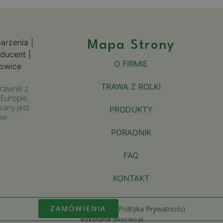
Mapa Strony
O FIRMIE
TRAWA Z ROLKI
rawnik z
 Europie.
wany jest
PRODUKTY
ów
PORADNIK
FAQ
KONTAKT
ZAMÓWIENIA
Polityka Prywatności
wykonanie
dwacreo.pl