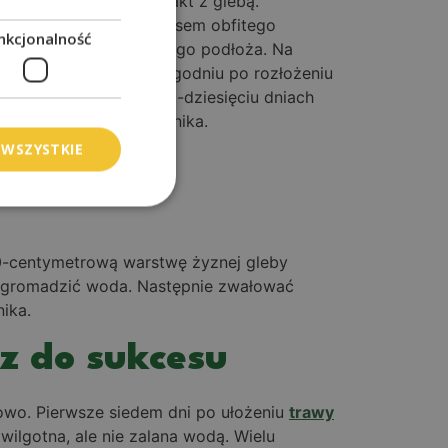
ały bezpośredni kontakt z glebą.
lebą. Zakończenie procesem obfitego
nkcjonalność
dotrzeć do przygotowanego podłoża. Na
ń woda). W pierwszym tygodniu po rozłożeniu
wym miejscu po siedmiu-dziesięciu dniach
alne użytkowanie trawnika.
 WSZYSTKIE
 10-centymetrową warstwę żyznej gleby
ię gromadzić woda. Następnie zwałować
ika.
cz do sukcesu
łowo. Pierwsze siedem dni po ułożeniu
trawy
ilgotna, ale nie zalana wodą. Wielu