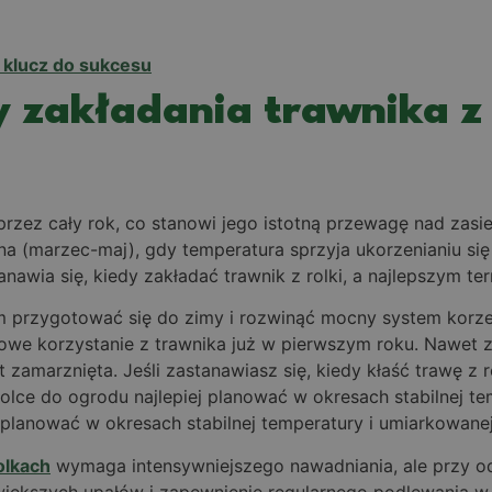
 klucz do sukcesu
zakładania trawnika z r
rzez cały rok, co stanowi jego istotną przewagę nad zasi
sna (marzec-maj), gdy temperatura sprzyja ukorzenianiu s
awia się, kiedy zakładać trawnik z rolki, a najlepszym te
nom przygotować się do zimy i rozwinąć mocny system kor
owe korzystanie z trawnika już w pierwszym roku. Nawet z
 zamarznięta. Jeśli zastanawiasz się, kiedy kłaść trawę z r
olce do ogrodu najlepiej planować w okresach stabilnej te
 planować w okresach stabilnej temperatury i umiarkowanej
olkach
wymaga intensywniejszego nawadniania, ale przy odp
jwiększych upałów i zapewnienie regularnego podlewania w