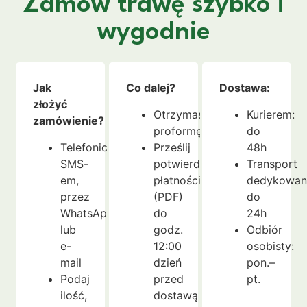
Zamów trawę szybko i
wygodnie
Jak
Co dalej?
Dostawa:
złożyć
Otrzymasz
Kurierem:
zamówienie?
proformę
do
Telefonicznie,
Prześlij
48h
SMS-
potwierdzenie
Transport
em,
płatności
dedykowan
przez
(PDF)
do
WhatsApp
do
24h
lub
godz.
Odbiór
e-
12:00
osobisty:
mail
dzień
pon.–
Podaj
przed
pt.
ilość,
dostawą