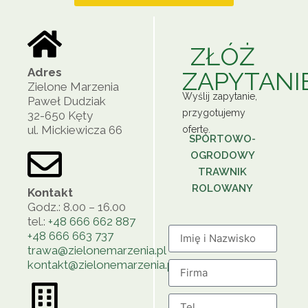
ZŁÓŻ
Adres
ZAPYTANI
Zielone Marzenia
Wyślij zapytanie,
Paweł Dudziak
przygotujemy
32-650 Kęty
ul. Mickiewicza 66
ofertę.
SPORTOWO-
OGRODOWY
TRAWNIK
ROLOWANY
Kontakt
Godz.: 8.00 – 16.00
tel.:
+48 666 662 887
+48 666 663 737
trawa@zielonemarzenia.pl
kontakt@zielonemarzenia.pl