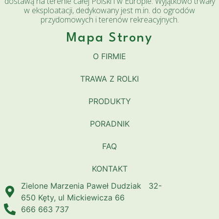
dostawą na terenie całej Polski i w Europie. Wyjątkowo trwały
w eksploatacji, dedykowany jest m.in. do ogrodów
przydomowych i terenów rekreacyjnych.
Mapa Strony
O FIRMIE
TRAWA Z ROLKI
PRODUKTY
PORADNIK
FAQ
KONTAKT
Zielone Marzenia Paweł Dudziak 32-
650 Kęty, ul Mickiewicza 66
666 663 737