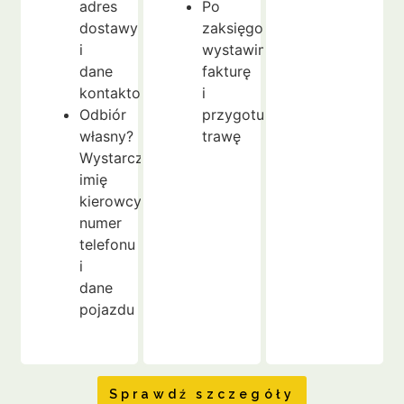
adres
Po
dostawy
zaksięgowaniu
i
wystawimy
dane
fakturę
kontaktowe
i
Odbiór
przygotujemy
własny?
trawę
Wystarczy
imię
kierowcy,
numer
telefonu
i
dane
pojazdu
Sprawdź szczegóły