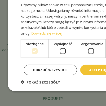
Używamy plików cookie w celu personalizacji treści, r
naszego ruchu. Udostępniamy również informacje o 
korzystasz z naszej witryny, naszym partnerom re
analitycznym, którzy mogą łączyć je z innymi informa
przekazałeś lub które zebrali w wyniku korzystania p
usług.
Dowiedz się więcej
Niezbędne
Wydajność
Targetowanie
Najwyższej jakości sportowo-ogrodowy trawnik z rolki z
dostawą na terenie całej Polski i w Europie. Wyjątkowo trwały
w eksploatacji, dedykowany jest m.in. do ogrodów
przydomowych i terenów rekreacyjnych.
Mapa Strony
ODRZUĆ WSZYSTKIE
AKCEPTUJ
O FIRMIE
POKAŻ SZCZEGÓŁY
TRAWA Z ROLKI
PRODUKTY