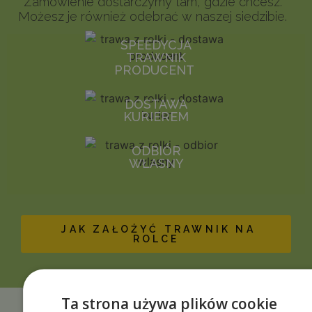
Zamówienie dostarczymy tam, gdzie chcesz.
Możesz je również odebrać w naszej siedzibie.
SPEEDYCJA
TRAWNIK
PRODUCENT
DOSTAWA
KURIEREM
ODBIÓR
WŁASNY
JAK ZAŁOŻYĆ TRAWNIK NA
ROLCE
Ta strona używa plików cookie