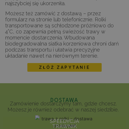
najszybciej się ukorzeniła.
Możesz też zamówić z dostawą – przez
formularz na stronie lub telefonicznie. Rolki
transportowane są schłodzone próżniowo do
4°C, co zapewnia pełną świeżość trawy w
momencie dostarczenia. Wbudowana
biodegradowalna siatka korzeniowa chroni darń
podczas transportu i ułatwia precyzyjne
układanie nawet na nierównym terenie.
ZŁÓŻ ZAPYTANIE
DOSTAWA
Zamówienie dostarczymy tam, gdzie chcesz.
Możesz je również odebrać w naszej siedzibie.
SPEEDYCJA
TRAWNIK