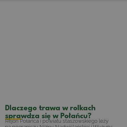
Dlaczego trawa w rolkach
sprawdza się w Połańcu?
Rejon Połańca i powiatu staszowskiego leży
na pograniczu Niziny Nadwiślańskiej i Wyżyny