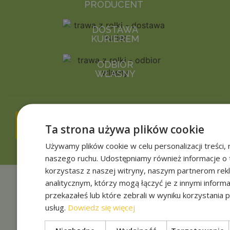
PRODUCENT
DOSTAWA
KURIEREM
ODBIÓR
WŁASNY
JAK ZAŁOŻYĆ TRAWNIK NA
Ta strona używa plików cookie
ROLCE
Używamy plików cookie w celu personalizacji treści, r
naszego ruchu. Udostępniamy również informacje o 
korzystasz z naszej witryny, naszym partnerom re
analitycznym, którzy mogą łączyć je z innymi informa
przekazałeś lub które zebrali w wyniku korzystania p
usług.
Dowiedz się więcej