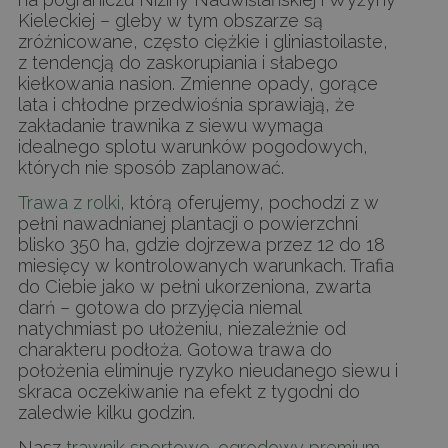
Kieleckiej – gleby w tym obszarze są
zróżnicowane, często ciężkie i gliniastoilaste,
z tendencją do zaskorupiania i słabego
kiełkowania nasion. Zmienne opady, gorące
lata i chłodne przedwiośnia sprawiają, że
zakładanie trawnika z siewu wymaga
idealnego splotu warunków pogodowych,
których nie sposób zaplanować.
Trawa z rolki
, którą oferujemy, pochodzi z w
pełni nawadnianej plantacji o powierzchni
blisko 350 ha, gdzie dojrzewa przez 12 do 18
miesięcy w kontrolowanych warunkach. Trafia
do Ciebie jako w pełni ukorzeniona, zwarta
darń – gotowa do przyjęcia niemal
natychmiast po ułożeniu, niezależnie od
charakteru podłoża. Gotowa trawa do
położenia eliminuje ryzyko nieudanego siewu i
skraca oczekiwanie na efekt z tygodni do
zaledwie kilku godzin.
Nasz
trawnik sportowo-ogrodowy premium