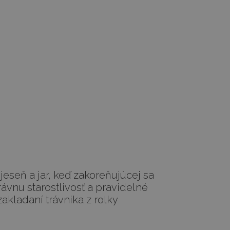
eseň a jar, keď zakoreňujúcej sa
rávnu starostlivosť a pravidelné
akladaní trávnika z rolky