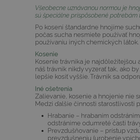
Všeobecne uznávanou normou je hnojiť 
sú špeciálne prispôsobené potrebám t
Po kosení štandardne hnojíme suchú 
počas sucha nesmiete používať hnoj
používaniu iných chemických látok.
Kosenie
Kosenie trávnika je najdôležitejšo
náš trávnik nikdy vyzerať tak, ako b
lepšie kosiť vyššie. Trávnik sa odpo
Iné ošetrenia
Zalievanie, kosenie a hnojenie nie s
Medzi ďalšie činnosti starostlivosti p
Hrabanie – hrabaním odstránim
odstránime odumreté časti trávy
Prevzdušňovanie – prístup vzdu
prevzdušneniu (urobenie vpichov d