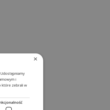
×
u. Udostępniamy
klamowym i
b które zebrali w
nkcjonalność