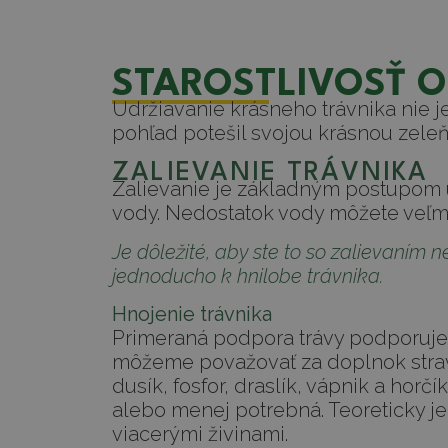
STAROSTLIVOSŤ O
Udržiavanie krásneho trávnika nie je 
pohľad potešil svojou krásnou zele
ZALIEVANIE TRÁVNIKA
Zalievanie je základným postupom úd
vody. Nedostatok vody môžete veľmi 
Je dôležité, aby ste to so zalievaním
jednoducho k hnilobe trávnika.
Hnojenie trávnika
Primeraná podpora trávy podporuje 
môžeme považovať za doplnok stravy
dusík, fosfor, draslík, vápnik a horč
alebo menej potrebná. Teoreticky je
viacerými živinami.