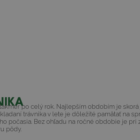
NIKA
akmer po celý rok. Najlepším obdobím je skorá j
akladaní trávnika v lete je dôležité pamätať na sp
o počasia. Bez ohľadu na ročné obdobie je pri z
vu pôdy.