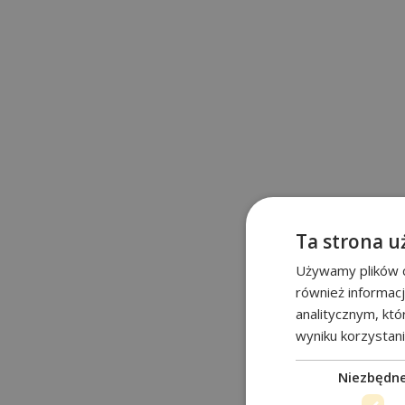
Ta strona u
Używamy plików co
również informac
analitycznym, któ
wyniku korzystani
Niezbędn