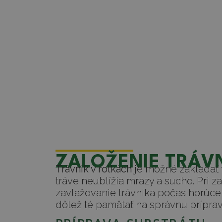
ZALOŽENIE TRÁV
Trávnik v rolkách
je možné zakladať t
tráve neublížia mrazy a sucho. Pri z
zavlažovanie trávnika počas horúceh
dôležité pamätať na správnu prípra