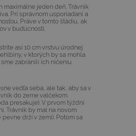
ch maximálne jeden deň. Trávnik
íva. Pri správnom usporiadaní a
osťou. Práve v tomto štádiu, ak
ov v budúcnosti.
rite asi 10 cm vrstvu úrodnej
iehlbiny, v ktorých by sa mohla
sme zabránili ich ničeniu
sne vedľa seba, ale tak, aby sa v
rávnik do zeme valčekom.
voda presakuje). V prvom týždni
ni. Trávnik by mal na novom
 pevne drží v zemi). Potom sa