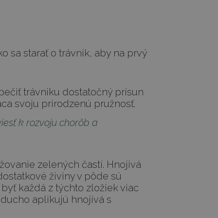
o sa starať o trávnik, aby na prvý
pečiť trávniku dostatočný prísun
áca svoju prirodzenú pružnosť.
iesť k rozvoju chorôb a
ovanie zelených častí. Hnojivá
ostatkové živiny v pôde sú
 byť každá z týchto zložiek viac
ducho aplikujú hnojivá s