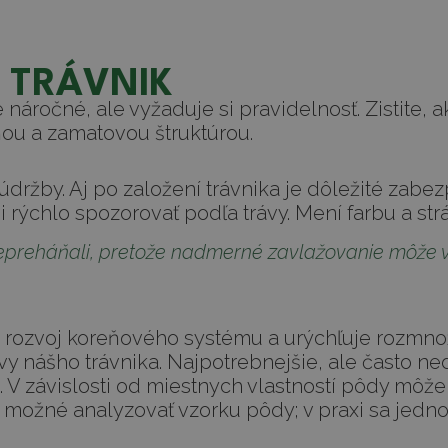
 TRÁVNIK
náročné, ale vyžaduje si pravidelnosť. Zistite, ak
ňou a zamatovou štruktúrou.
ržby. Aj po založení trávnika je dôležité zabez
rýchlo spozorovať podľa trávy. Mení farbu a str
 nepreháňali, pretože nadmerné zavlažovanie môže v
rozvoj koreňového systému a urýchľuje rozmnož
 nášho trávnika. Najpotrebnejšie, ale často ned
ík. V závislosti od miestnych vlastností pôdy môže
 možné analyzovať vzorku pôdy; v praxi sa jedno