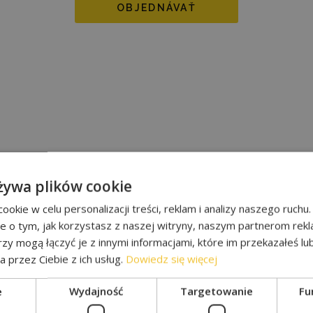
OBJEDNÁVAŤ
żywa plików cookie
okie w celu personalizacji treści, reklam i analizy naszego ruch
je o tym, jak korzystasz z naszej witryny, naszym partnerom re
rzy mogą łączyć je z innymi informacjami, które im przekazałeś lu
a przez Ciebie z ich usług.
Dowiedz się więcej
e
Wydajność
Targetowanie
Fu