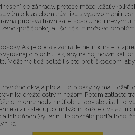
rinesení do záhrady, pretože môže ležať v rolká
 sa vám o klasickom trávniku s výsevom ani nesn
právna príprava trávnika je absolútnou nevyhnutn
zabezpečiť pokoj a ušetriť si množstvo problém
padky. Ak je pôda v záhrade neúrodná – rozprest
 vyrovnajte plochu tak, aby na nej nevznikali pr
e. Môžeme tiež položiť siete proti škodcom, aby 
 rovného okraja plota. Tieto pásy by mali ležať te
trávnika orežte ostrým nožom. Potom zatlačte t
žete mierne nadvihnúť okraj, aby ste zistili, či 
denne a v nasledujúcom týždni každé dva až tri d
iatich dňoch (vytiahnutie poznáte podľa toho, že
vnika.