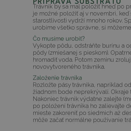
PRÍPRAVA SUBSTRÁTU
Trávnik by sa mal položiť hneď po p
je možné položiť aj v novembri, keď
starostlivosti vydrží mnoho rokov. S
urobíme všetko správne, si môžeme 
Čo musíme urobiť?
Vykopte pôdu, odstráňte burinu a od
pôdy (zmiešanej s pieskom). Opatrne
hromadiť voda. Potom zeminu zrolujt
novovytvoreného trávnika.
Založenie trávnika
Rozložte pásy trávnika, napríklad od
žiadnom bode neprekrývali. Okraje 
Nakoniec trávnik výdatne zalejte (mô
po položení trávnika ho zalievajte 
mieste zakoreniť po siedmich až des
môže začať normálne používanie trá