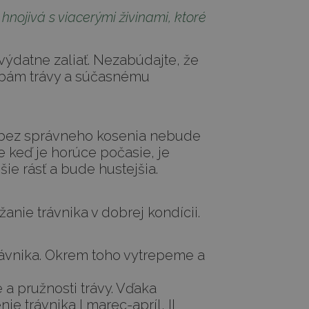
nojivá s viacerými živinami, ktoré
výdatne zaliať. Nezabúdajte, že
robám trávy a súčasnému
ľ, bez správneho kosenia nebude
e keď je horúce počasie, je
šie rásť a bude hustejšia.
anie trávnika v dobrej kondícii.
ávnika. Okrem toho vytrepeme a
a pružnosti trávy. Vďaka
ie trávnika I marec-apríl, II