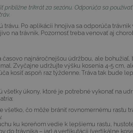
približne trikrát za sezónu. Odporúča sa používať h
ráv.
trávu. Po aplikácii hnojiva sa odporúča trávnik 
ivo na trávnik. Pozornosť treba venovať aj cho
u a časovo najnáročnejšou údržbou, ale bohužia
y mal. Zvyčajne udržujte výšku kosenia 4-5 cm, al
rúča kosiť aspoň raz týždenne. Tráva tak bude lep
ú všetky úkony, ktoré je potrebné vykonať na udrž
atria:
e všetko, čo môže brániť rovnomernému rastu tr
.
chu ku koreňom vedie k lepšiemu rastu, hustote 
o trávnika – jar) a vertikutácii (vertikálne kosen