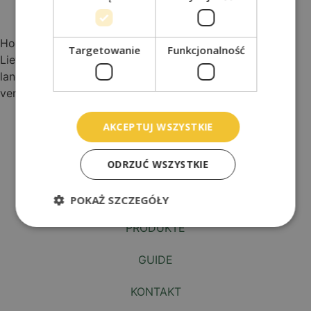
Hochwertiger Sport- und Gartenrasen von der Rolle mit
Targetowanie
Funkcjonalność
Lieferung in ganz Polen und Europa. Es ist extrem
langlebig und wird unter anderem für folgende Zwecke
verwendet. für Hausgärten und Erholungsgebiete.
AKCEPTUJ WSZYSTKIE
Lageplan
ÜBER UNS
ODRZUĆ WSZYSTKIE
GEROLLTES GRAS
POKAŻ SZCZEGÓŁY
PRODUKTE
GUIDE
KONTAKT