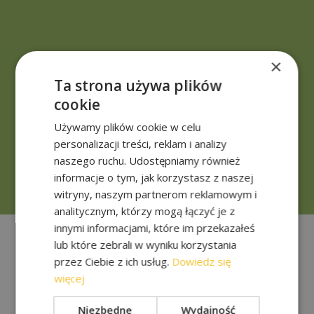
×
Gestalten Sie einen Ort für Ruhe und
Aktivität
Ta strona używa plików
Kümmern Sie sich zusammen mit unserem Team
um den Komfort und die Ästhetik der
cookie
Erholungsgebiete.
Używamy plików cookie w celu
personalizacji treści, reklam i analizy
naszego ruchu. Udostępniamy również
KONTAKT
informacje o tym, jak korzystasz z naszej
witryny, naszym partnerom reklamowym i
analitycznym, którzy mogą łączyć je z
innymi informacjami, które im przekazałeś
lub które zebrali w wyniku korzystania
przez Ciebie z ich usług.
Dowiedz się
więcej
Niezbędne
Wydajność