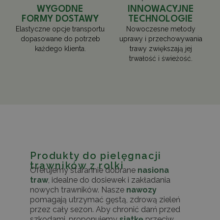
WYGODNE
INNOWACYJNE
FORMY DOSTAWY
TECHNOLOGIE
Elastyczne opcje transportu
Nowoczesne metody
dopasowane do potrzeb
uprawy i przechowywania
każdego klienta.
trawy zwiększają jej
trwałość i świeżość.
Produkty do pielęgnacji
trawników z rolki
Oferujemy starannie dobrane
nasiona
traw
, idealne do dosiewek i zakładania
nowych trawników. Nasze
nawozy
pomagają utrzymać gęstą, zdrową zieleń
przez cały sezon. Aby chronić darń przed
szkodami, proponujemy
siatkę
przeciw