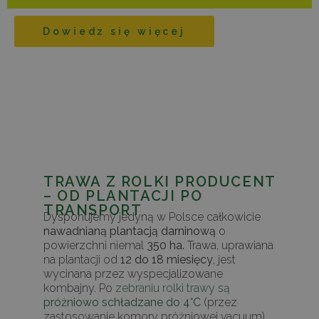
Dowiedz się więcej
TRAWA Z ROLKI PRODUCENT
– OD PLANTACJI PO
TRANSPORT
Dysponujemy jedyną w Polsce całkowicie
nawadnianą plantacją darninową
o
powierzchni niemal
350 ha.
Trawa, uprawiana
na plantacji od
12 do 18 miesięcy
, jest
wycinana przez wyspecjalizowane
kombajny. Po
zebraniu rolki trawy są
próżniowo schładzane do 4°C
(przez
zastosowanie komory próżniowej vacuum),