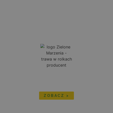
TRAWNIK Z ROLKI PREMIUM
DO OGRODÓW
PRZYDOMOWYCH
I TERENÓW REKREACYJNYCH
ZOBACZ >