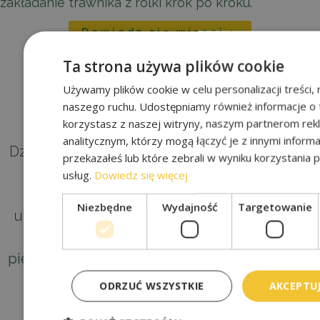
zakładanie trawnika z rolki krok po kroku
.
Dowiedz się więcej >
Ta strona używa plików cookie
Używamy plików cookie w celu personalizacji treści, r
naszego ruchu. Udostępniamy również informacje o 
CECHY TRAWNIKA Z ROLKI
korzystasz z naszej witryny, naszym partnerom re
analitycznym, którzy mogą łączyć je z innymi informa
Dzięki starannie dobranym mieszankom traw,
przekazałeś lub które zebrali w wyniku korzystania p
nasz trawnik z rolki cechuje się wysoką
usług.
Dowiedz się więcej
odpornością na wydeptywanie, szybkim
Niezbędne
Wydajność
Targetowanie
ukorzenianiem oraz intensywnym, zielonym
kolorem. Dowiedz się, jak prawidłowa
pielęgnacja trawnika
wpływa na jego trwałość
ODRZUĆ WSZYSTKIE
AKCEPTUJ