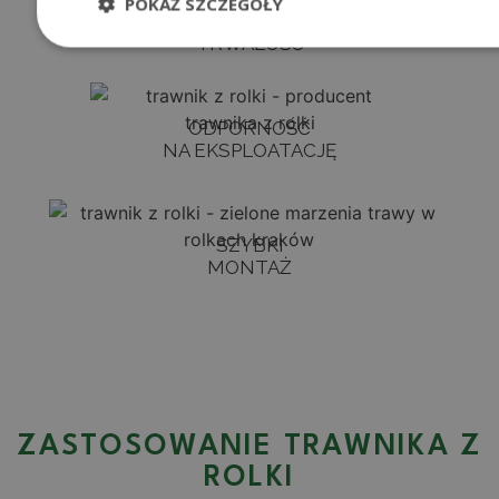
POKAŻ SZCZEGÓŁY
DOSKONAŁA JAKOŚĆ I
TRWAŁOŚĆ
ODPORNOŚĆ
NA EKSPLOATACJĘ
SZYBKI
MONTAŻ
ZASTOSOWANIE TRAWNIKA Z
ROLKI